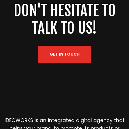
DON'T HESITATE TO
TALK TO US!
GET IN TOUCH
About IDEOWORKS
IDEOWORKS is an integrated digital agency that
helps your brand, to promote its products or