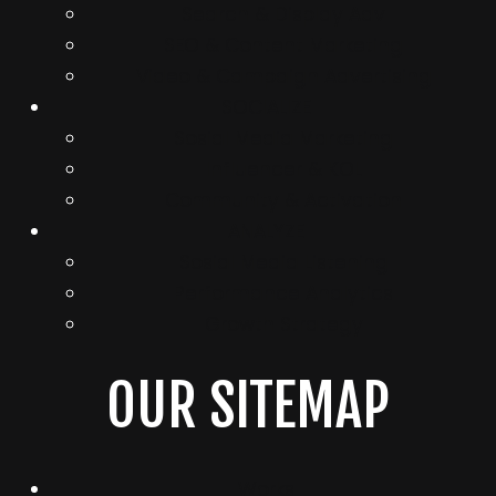
Search & Display Adv
SEO & Content Marketing
Video & Campaign Advertising
SOCIALIZE
Sosial Media Marketing
Influencer & KOL
Community & Activation
ANALYZE
Sosial Media Listening
Performance Analytics
Growth Strategy
OUR SITEMAP
Works