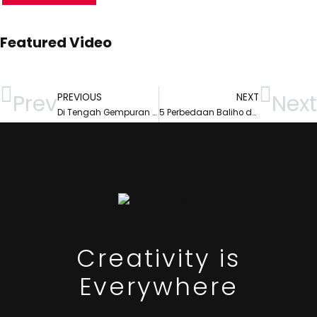
Featured Video
Prev
Next
PREVIOUS
NEXT
Di Tengah Gempuran Digital & Media OOH yang Variatif, Apakah Spanduk Iklan Kreatif Tetap Menarik Perhatian?
5 Perbedaan Baliho dan Billboard Iklan, Mana yang Tepat Untuk Campaign Bisnis Anda?
Creativity is
Everywhere