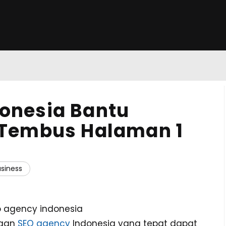
onesia Bantu
 Tembus Halaman 1
siness
engan
SEO agency
Indonesia yang tepat dapat