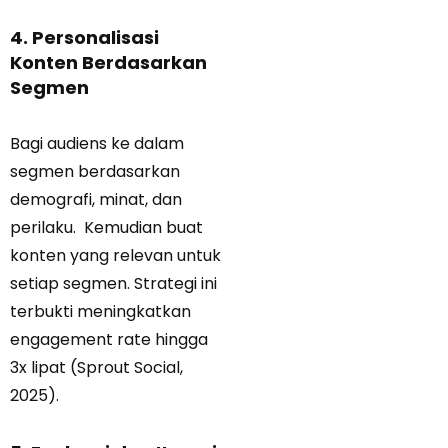
4. Personalisasi
Konten Berdasarkan
Segmen
Bagi audiens ke dalam
segmen berdasarkan
demografi, minat, dan
perilaku.
Kemudian buat
konten yang relevan untuk
setiap segmen. Strategi ini
terbukti meningkatkan
engagement rate hingga
3x lipat (Sprout Social,
2025).