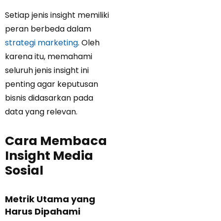
Setiap jenis insight memiliki
peran berbeda dalam
strategi marketing
. Oleh
karena itu, memahami
seluruh jenis insight ini
penting agar keputusan
bisnis didasarkan pada
data yang relevan.
Cara Membaca
Insight Media
Sosial
Metrik Utama yang
Harus Dipahami