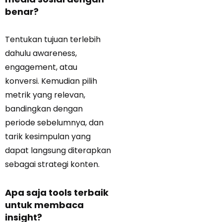
benar?
Tentukan tujuan terlebih
dahulu awareness,
engagement, atau
konversi.
Kemudian pilih
metrik yang relevan,
bandingkan dengan
periode sebelumnya, dan
tarik kesimpulan yang
dapat langsung diterapkan
sebagai strategi konten.
Apa saja tools terbaik
untuk membaca
insight?