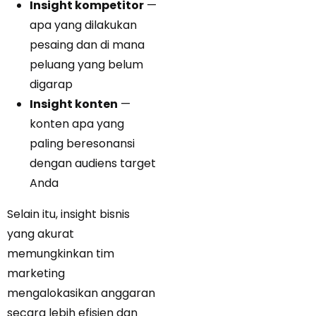
Insight kompetitor
—
apa yang dilakukan
pesaing dan di mana
peluang yang belum
digarap
Insight konten
—
konten apa yang
paling beresonansi
dengan audiens target
Anda
Selain itu, insight bisnis
yang akurat
memungkinkan tim
marketing
mengalokasikan anggaran
secara lebih efisien dan