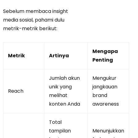
Sebelum membaca insight
media sosial, pahami dulu
metrik-metrik berikut:
Mengapa
Metrik
Artinya
Penting
Jumlah akun
Mengukur
unik yang
jangkauan
Reach
melihat
brand
konten Anda
awareness
Total
tampilan
Menunjukkan