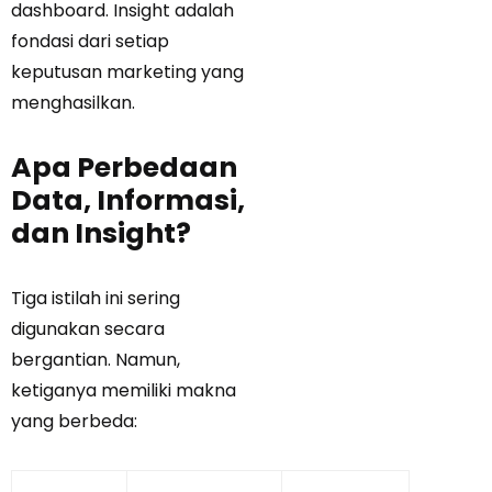
dashboard. Insight adalah
fondasi dari setiap
keputusan marketing yang
menghasilkan.
Apa Perbedaan
Data, Informasi,
dan Insight?
Tiga istilah ini sering
digunakan secara
bergantian. Namun,
ketiganya memiliki makna
yang berbeda: