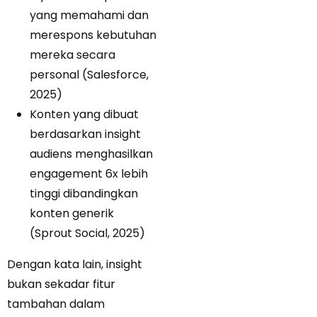
yang memahami dan
merespons kebutuhan
mereka secara
personal (Salesforce,
2025)
Konten yang dibuat
berdasarkan insight
audiens menghasilkan
engagement 6x lebih
tinggi dibandingkan
konten generik
(Sprout Social, 2025)
Dengan kata lain, insight
bukan sekadar fitur
tambahan dalam