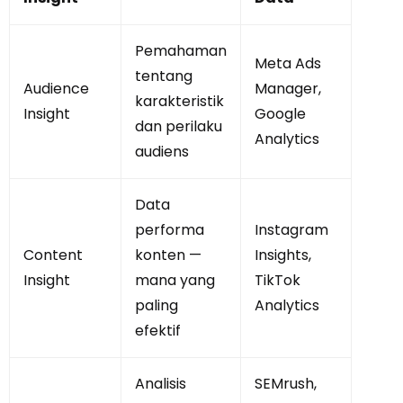
Pemahaman
Meta Ads
tentang
Audience
Manager,
karakteristik
Insight
Google
dan perilaku
Analytics
audiens
Data
performa
Instagram
Content
konten —
Insights,
Insight
mana yang
TikTok
paling
Analytics
efektif
Analisis
SEMrush,