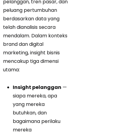
pelanggan, tren pasar, dan
peluang pertumbuhan
berdasarkan data yang
telah dianalisis secara
mendalam.
Dalam konteks
brand dan digital
marketing, insight bisnis
mencakup tiga dimensi
utama:
Insight pelanggan
—
siapa mereka, apa
yang mereka
butuhkan, dan
bagaimana perilaku
mereka